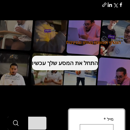
הצטרף למהפכה בעולם הכדורסל!
התחל את המסע שלך עכשיו
מייל
*
tsmoffice3@gmail.com
+972 54-614-6733