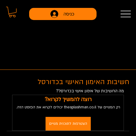
כניסה
הצטרפו עוד היום למועדון הדיגיטלי במנוי החל מ-
69 ש״ח בחודש
חשיבות האימון האישי בכדורסל
מה החשיבות של אימון אישי בכדורסל?
רוצה להמשיך לקרוא?
רק המנויים של thesplashman.co.il יכולים לקרוא את הפוסט הזה.
הצטרפות לתוכנית מנויים