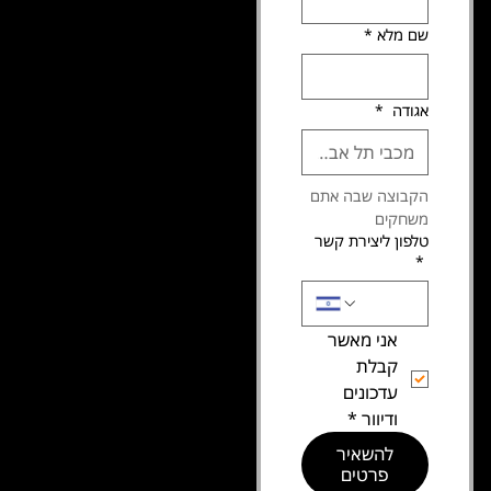
The Splash Man
שם מלא
*
הצהרת נגישות
זכויות יוצרים ©
תקנון האתר
מדינ
2025 כל הזכויות
יות
שמורות
אגודה
*
הפר
טיו
הקבוצה שבה אתם 
ת
משחקים
טלפון ליצירת קשר
*
אני מאשר 
קבלת 
עדכונים 
ודיוור
*
להשאיר
פרטים