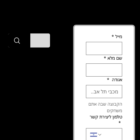
מייל
*
tsmoffice3@gmail.com
+972 54-614-6733
The Splash Man
שם מלא
*
הצהרת נגישות
זכויות יוצרים ©
תקנון האתר
מדינ
2025 כל הזכויות
יות
שמורות
אגודה
*
הפר
טיו
הקבוצה שבה אתם 
ת
משחקים
טלפון ליצירת קשר
*