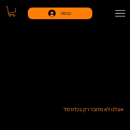
כניסה
ברוכים הבאים ל- TSM Culture
המקום שבו חלומות הכדורסל מתגשמים
הקהילה והתוכנית המובילה לניהול, ליווי ופיתוח שחקני
כדורסל.
אצלנו לא מדובר רק בכדורסל
– מדובר על חיים. אנחנו
כאן כדי לתת לכם את הכלים, המסגרת והתמיכה שאתם
צריכים כדי להפוך לגרסה הטובה ביותר של עצמכם, על