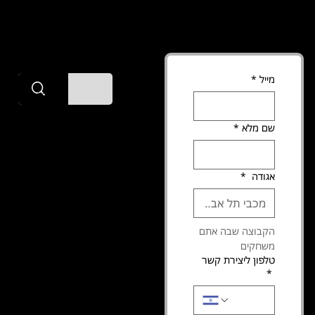
מייל
*
אימונים מנטאלים
tsmoffice3@gmail.com
+972 54-614-6733
שיחת איפיון בחינם
The Splash Man
שם מלא
*
הצהרת נגישות
זכויות יוצרים ©
תקנון האתר
מדינ
2025 כל הזכויות
יות
שמורות
הזמן עכשיו
אגודה
*
הפר
התוכניות שלנו
טיו
הקבוצה שבה אתם 
ת
משחקים
טלפון ליצירת קשר
*