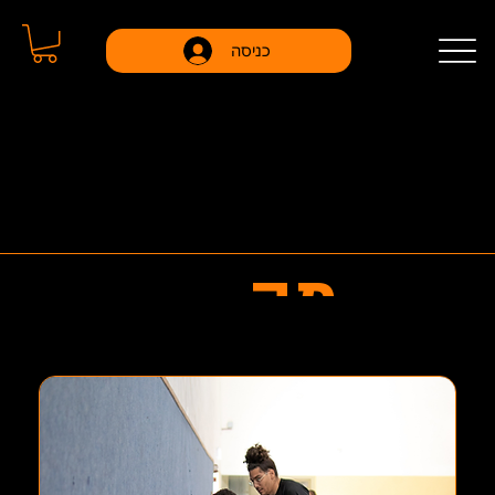
כניסה
הצטרפו עוד היום למועדון הדיגיטלי במנוי החל מ-
69 ש״ח בחודש
מה
בתכני
ות?