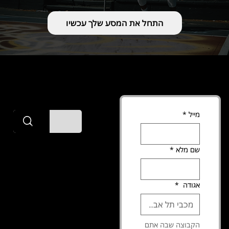
התחל את המסע שלך עכשיו
מייל
*
tsmoffice3@gmail.com
+972 54-614-6733
The Splash Man
שם מלא
*
הצהרת נגישות
זכויות יוצרים ©
תקנון האתר
מדינ
2025 כל הזכויות
יות
שמורות
אגודה
*
הפר
טיו
הקבוצה שבה אתם 
ת