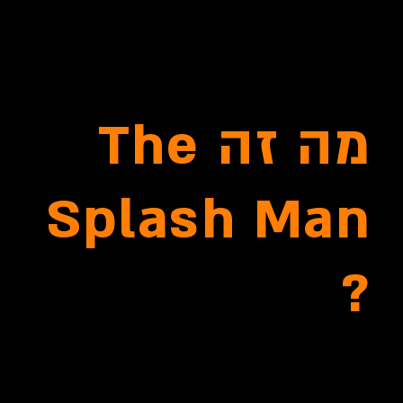
מה זה The
Splash Man
?
בשנת 2017 נוצר הכינוי "The Splash Man" כינוי זה
גדל והתפתח למה שאתם רואים כיום, והפך ליותר