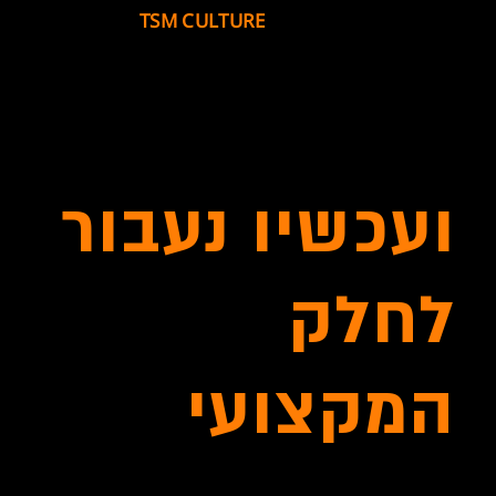
שבניהם. לכן הקמתי את
TSM CULTURE
קהילה,
תרבות ומעטפת מקצועית שתדאג לך
ועכשיו נעבור
לחלק
המקצועי
אימנתי והדרכתי שחקנים באקדמיה לכדורסל במרכז