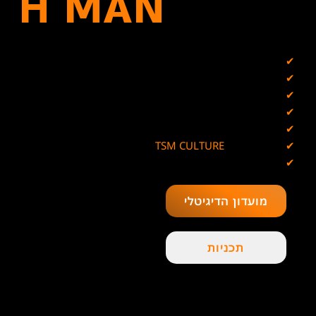
H MAN
✔
שחקן כדורסל פעיל
✔
מאמן פיתוח יכולות אישיות בכדורסל
✔
מאמן מנטאלי בשיטת ה-NLP
✔
בעלים ומנכ''ל ב- A+ Basketball
✔
יוצר תוכן בעולם הספורט
✔
מנהל קהילת
TSM CULTURE
✔
היוצר של The Splash Man
מועדון הדיגיטלי
תכניות